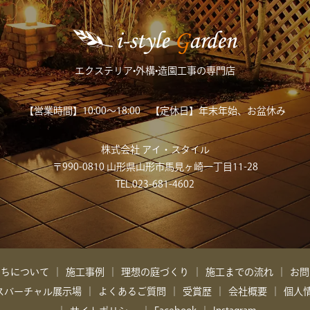
エクステリア•外構•造園工事の専門店
【営業時間】10:00～18:00
【定休日】年末年始、お盆休み
株式会社 アイ・スタイル
〒990-0810 山形県山形市馬見ヶ崎一丁目11-28
TEL.023-681-4602
たちについて
施工事例
理想の庭づくり
施工までの流れ
お問
ス
バーチャル展示場
よくあるご質問
受賞歴
会社概要
個人