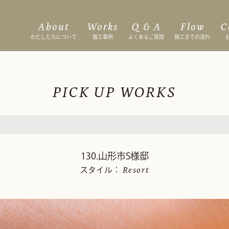
About
Works
Q & A
Flow
C
わたしたちについて
施工事例
よくあるご質問
施工までの流れ
PICK UP WORKS
130.山形市S様邸
Resort
スタイル：