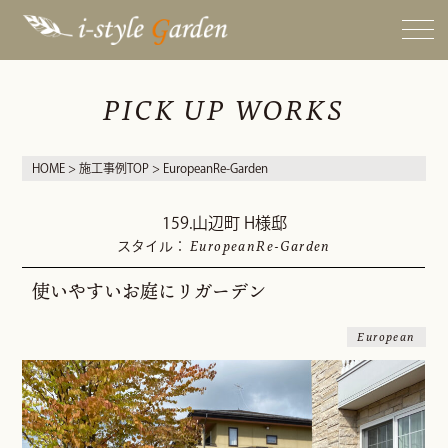
PICK UP WORKS
HOME
>
施工事例TOP
> EuropeanRe-Garden
159.山辺町 H様邸
EuropeanRe-Garden
スタイル：
使いやすいお庭にリガーデン
European