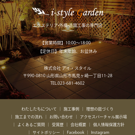
エクステリア•外構•造園工事の専門店
【営業時間】10:00～18:00
【定休日】年末年始、お盆休み
株式会社 アイ・スタイル
〒990-0810 山形県山形市馬見ヶ崎一丁目11-28
TEL.023-681-4602
わたしたちについて
施工事例
理想の庭づくり
施工までの流れ
お問い合わせ
アクセス
バーチャル展示場
よくあるご質問
受賞歴
会社概要
個人情報保護方針
サイトポリシー
Facebook
Instagram